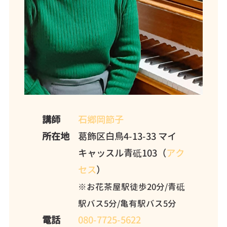
講師
石郷岡節子
所在地
葛飾区白鳥4-13-33 マイ
キャッスル青砥103（
アク
セス
）
※お花茶屋駅徒歩20分/青砥
駅バス5分/亀有駅バス5分
電話
080-7725-5622