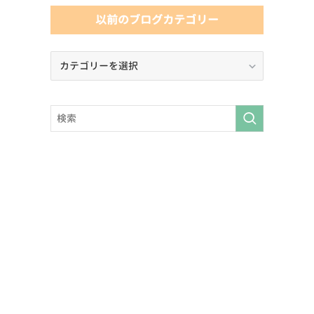
以前のブログカテゴリー
以
前
の
ブ
ロ
グ
カ
テ
ゴ
リ
ー