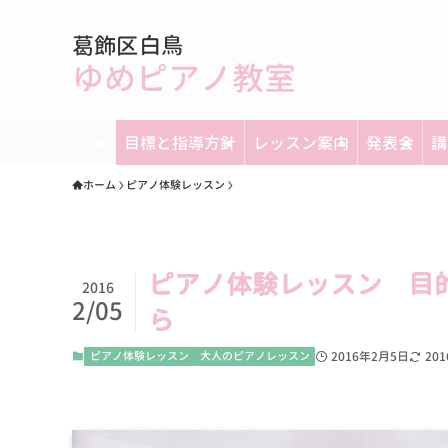
葛飾区白鳥
ゆめピアノ教室
目標と指導方針
レッスン案内
発表会
講
ホーム
ピアノ体験レッスン
ピアノ体験レッスン 目
2016
2/05
ら
ピアノ体験レッスン
大人のピアノレッスン
2016年2月5日
20