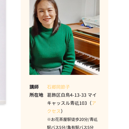
講師
石郷岡節子
所在地
葛飾区白鳥4-13-33 マイ
キャッスル青砥103（
ア
クセス
）
※お花茶屋駅徒歩20分/青砥
駅バス5分/亀有駅バス5分