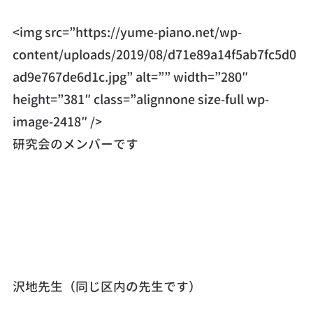
<img src=”https://yume-piano.net/wp-
content/uploads/2019/08/d71e89a14f5ab7fc5d0
ad9e767de6d1c.jpg” alt=”” width=”280″
height=”381″ class=”alignnone size-full wp-
image-2418″ />
研究会のメンバーです
沢地先生（同じ区内の先生です）