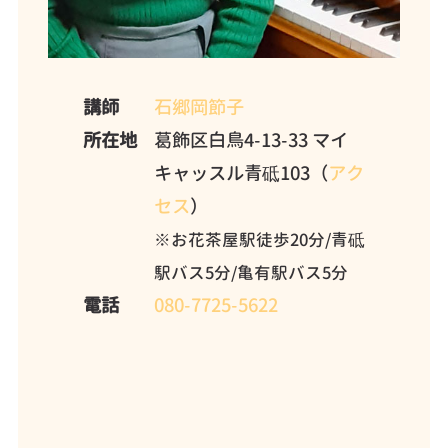
講師
石郷岡節子
所在地
葛飾区白鳥4-13-33 マイ
キャッスル青砥103（
アク
セス
）
※お花茶屋駅徒歩20分/青砥
駅バス5分/亀有駅バス5分
電話
080-7725-5622