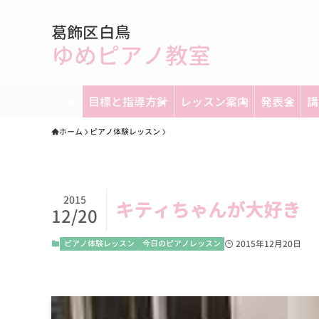
葛飾区白鳥
ゆめピアノ教室
目標と指導方針
レッスン案内
発表会
講
ホーム
ピアノ体験レッスン
2015
キティちゃんが大好き 
12/20
ピアノ体験レッスン
今日のピアノレッスン
2015年12月20日