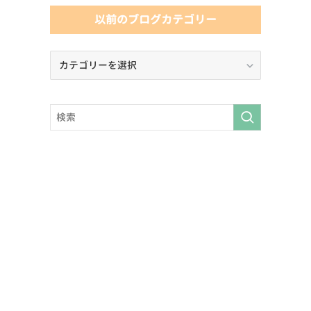
以前のブログカテゴリー
以
前
の
ブ
ロ
グ
カ
テ
ゴ
リ
ー