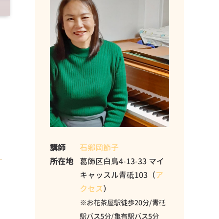
講師
石郷岡節子
所在地
葛飾区白鳥4-13-33 マイ
キャッスル青砥103（
ア
クセス
）
※お花茶屋駅徒歩20分/青砥
駅バス5分/亀有駅バス5分