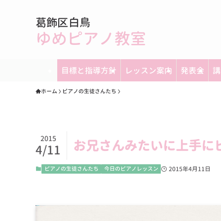
葛飾区白鳥
ゆめピアノ教室
目標と指導方針
レッスン案内
発表会
講
ホーム
ピアノの生徒さんたち
2015
お兄さんみたいに上手に
4/11
ピアノの生徒さんたち
今日のピアノレッスン
2015年4月11日