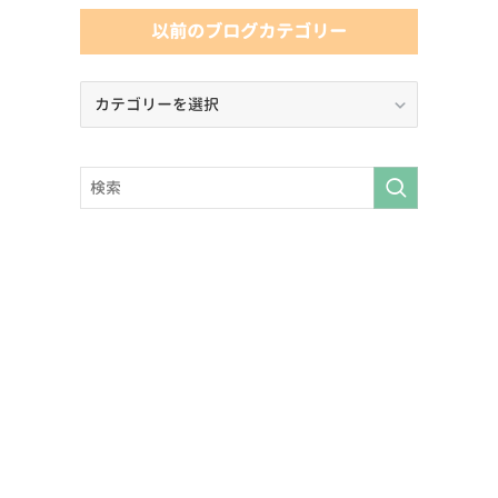
以前のブログカテゴリー
以
前
の
ブ
ロ
グ
カ
テ
ゴ
リ
ー