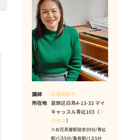
講師
石郷岡節子
所在地
葛飾区白鳥4-13-33 マイ
キャッスル青砥103（
ア
クセス
）
※お花茶屋駅徒歩20分/青砥
駅バス5分/亀有駅バス5分