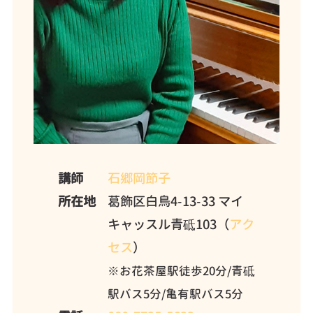
講師
石郷岡節子
所在地
葛飾区白鳥4-13-33 マイ
キャッスル青砥103（
アク
セス
）
※お花茶屋駅徒歩20分/青砥
駅バス5分/亀有駅バス5分