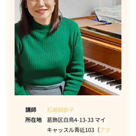
講師
石郷岡節子
所在地
葛飾区白鳥4-13-33 マイ
キャッスル青砥103（
アク