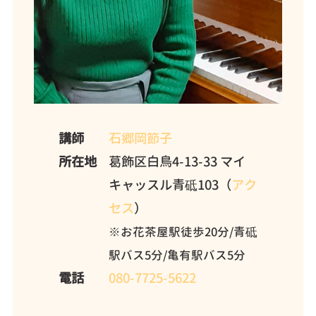
講師
石郷岡節子
所在地
葛飾区白鳥4-13-33 マイ
キャッスル青砥103（
アク
セス
）
※お花茶屋駅徒歩20分/青砥
駅バス5分/亀有駅バス5分
電話
080-7725-5622