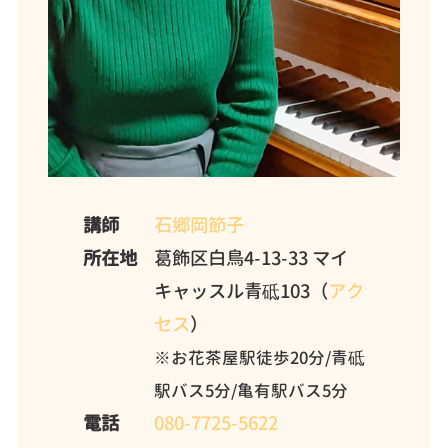
講師
石郷岡節子
所在地
葛飾区白鳥4-13-33 マイ
キャッスル青砥103（
アク
セス
）
※お花茶屋駅徒歩20分/青砥
駅バス5分/亀有駅バス5分
電話
080-7725-5622