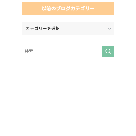
以前のブログカテゴリー
以
前
の
ブ
ロ
グ
カ
テ
ゴ
リ
ー