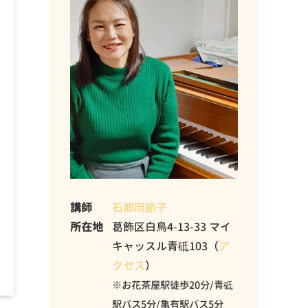
講師
石郷岡節子
所在地
葛飾区白鳥4-13-33 マイ
キャッスル青砥103（
ア
クセス
）
※お花茶屋駅徒歩20分/青砥
駅バス5分/亀有駅バス5分