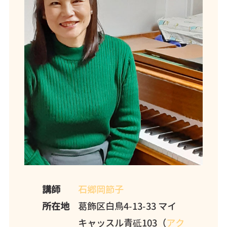
講師
石郷岡節子
所在地
葛飾区白鳥4-13-33 マイ
キャッスル青砥103（
アク