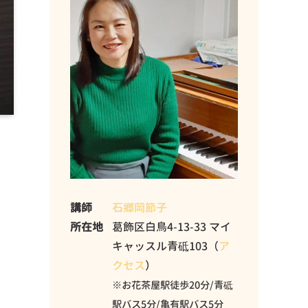
講師
石郷岡節子
所在地
葛飾区白鳥4-13-33 マイ
キャッスル青砥103（
ア
クセス
）
※お花茶屋駅徒歩20分/青砥
駅バス5分/亀有駅バス5分