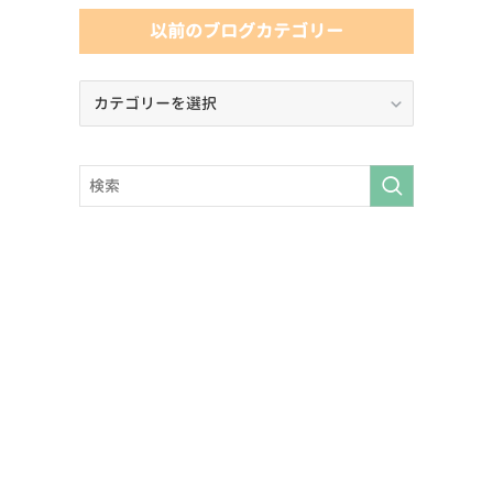
以前のブログカテゴリー
以
前
の
ブ
ロ
グ
カ
テ
ゴ
リ
ー