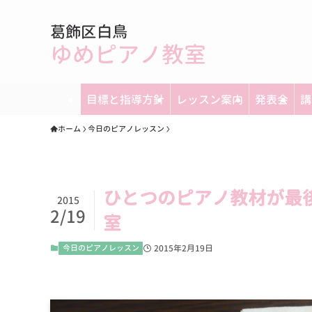
葛飾区白鳥
ゆめピアノ教室
目標と指導方針
レッスン案内
発表会
講
ホーム
今日のピアノレッスン
ひとつのピアノ教材が最
2015
2/19
室
今日のピアノレッスン
2015年2月19日