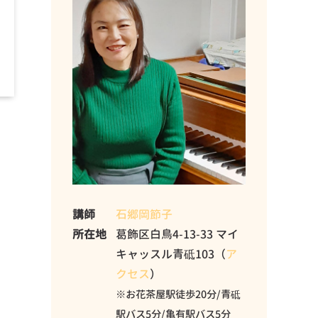
講師
石郷岡節子
所在地
葛飾区白鳥4-13-33 マイ
キャッスル青砥103（
ア
クセス
）
※お花茶屋駅徒歩20分/青砥
駅バス5分/亀有駅バス5分