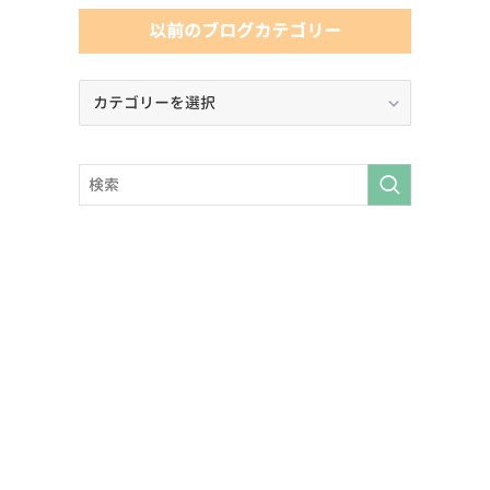
以前のブログカテゴリー
以
前
の
ブ
ロ
グ
カ
テ
ゴ
リ
ー