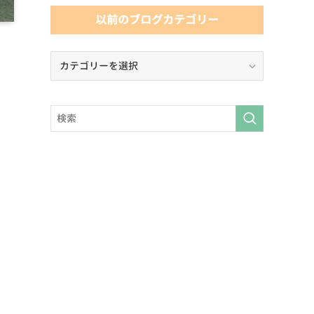
以前のブログカテゴリー
以
前
の
ブ
ロ
グ
カ
テ
ゴ
リ
ー