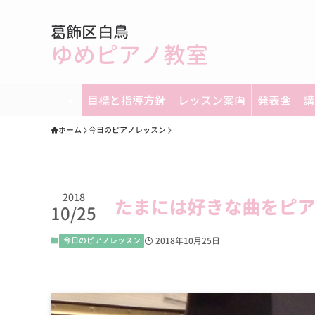
葛飾区白鳥
ゆめピアノ教室
目標と指導方針
レッスン案内
発表会
講
ホーム
今日のピアノレッスン
2018
たまには好きな曲をピア
10/25
今日のピアノレッスン
2018年10月25日