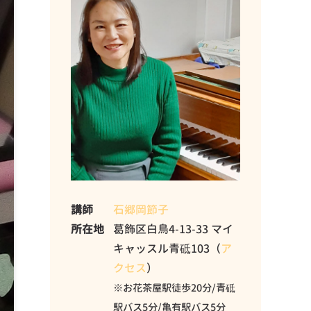
講師
石郷岡節子
所在地
葛飾区白鳥4-13-33 マイ
キャッスル青砥103（
ア
クセス
）
※お花茶屋駅徒歩20分/青砥
駅バス5分/亀有駅バス5分