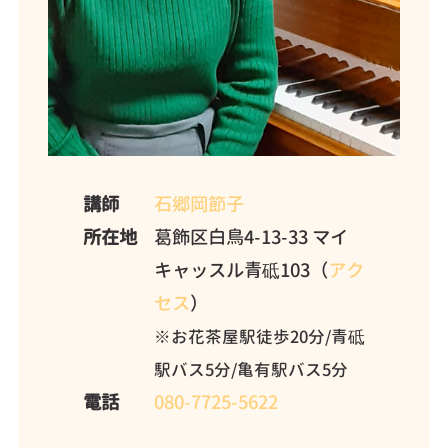
講師
石郷岡節子
所在地
葛飾区白鳥4-13-33 マイ
キャッスル青砥103（
アク
セス
）
※お花茶屋駅徒歩20分/青砥
駅バス5分/亀有駅バス5分
電話
080-7725-5622