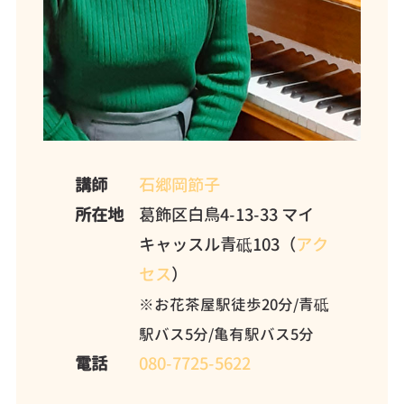
講師
石郷岡節子
所在地
葛飾区白鳥4-13-33 マイ
キャッスル青砥103（
アク
セス
）
※お花茶屋駅徒歩20分/青砥
駅バス5分/亀有駅バス5分
電話
080-7725-5622