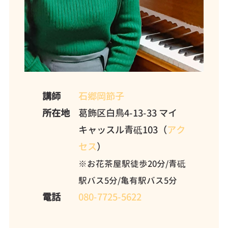
講師
石郷岡節子
所在地
葛飾区白鳥4-13-33 マイ
キャッスル青砥103（
アク
セス
）
※お花茶屋駅徒歩20分/青砥
駅バス5分/亀有駅バス5分
電話
080-7725-5622