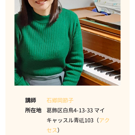
講師
石郷岡節子
所在地
葛飾区白鳥4-13-33 マイ
キャッスル青砥103（
アク
セス
）