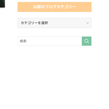
以前のブログカテゴリー
以
前
の
ブ
ロ
グ
カ
テ
ゴ
リ
ー