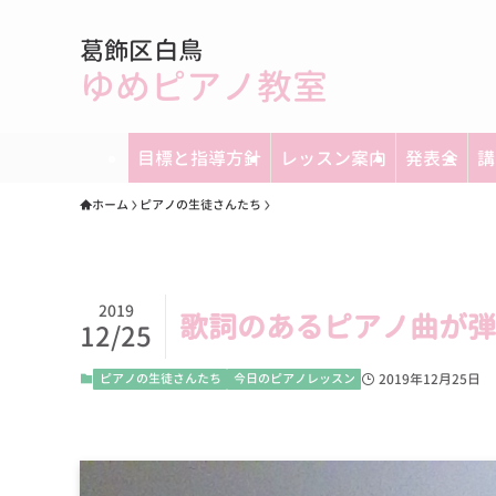
葛飾区白鳥
ゆめピアノ教室
目標と指導方針
レッスン案内
発表会
講
ホーム
ピアノの生徒さんたち
2019
歌詞のあるピアノ曲が弾
12/25
ピアノの生徒さんたち
今日のピアノレッスン
2019年12月25日