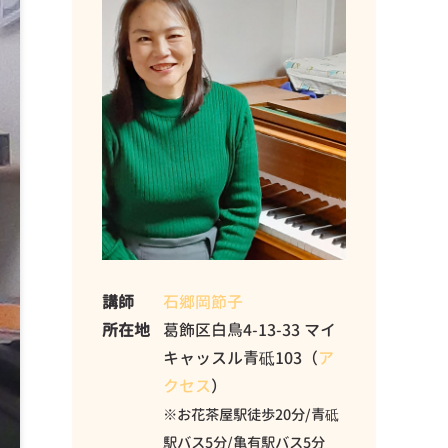
講師
石郷岡節子
所在地
葛飾区白鳥4-13-33 マイ
キャッスル青砥103（
ア
クセス
）
※お花茶屋駅徒歩20分/青砥
駅バス5分/亀有駅バス5分