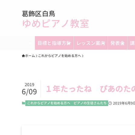
葛飾区白鳥
ゆめピアノ教室
目標と指導方針
レッスン案内
発表会
講
ホーム
これからピアノを始める方へ
2019
１年たったね ぴあのた
6/09
これからピアノを始める方へ
ピアノの生徒さんたち
2019年6月9