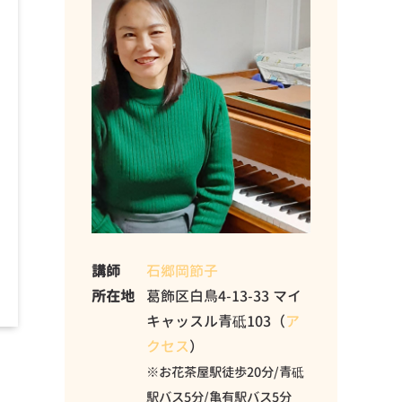
講師
石郷岡節子
所在地
葛飾区白鳥4-13-33 マイ
キャッスル青砥103（
ア
クセス
）
※お花茶屋駅徒歩20分/青砥
駅バス5分/亀有駅バス5分