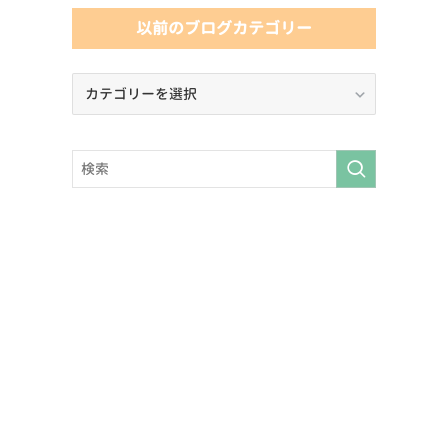
以前のブログカテゴリー
以
前
の
ブ
ロ
グ
カ
テ
ゴ
リ
ー