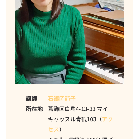
講師
石郷岡節子
所在地
葛飾区白鳥4-13-33 マイ
キャッスル青砥103（
アク
セス
）