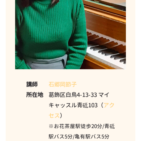
講師
石郷岡節子
所在地
葛飾区白鳥4-13-33 マイ
キャッスル青砥103（
アク
セス
）
※お花茶屋駅徒歩20分/青砥
駅バス5分/亀有駅バス5分