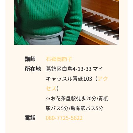
講師
石郷岡節子
所在地
葛飾区白鳥4-13-33 マイ
キャッスル青砥103（
アク
セス
）
※お花茶屋駅徒歩20分/青砥
駅バス5分/亀有駅バス5分
電話
080-7725-5622