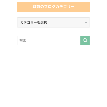
以前のブログカテゴリー
以
前
の
ブ
ロ
グ
カ
テ
ゴ
リ
ー