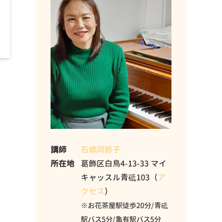
講師
石郷岡節子
所在地
葛飾区白鳥4-13-33 マイ
キャッスル青砥103（
ア
クセス
）
※お花茶屋駅徒歩20分/青砥
駅バス5分/亀有駅バス5分