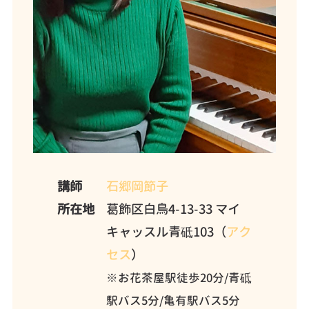
講師
石郷岡節子
所在地
葛飾区白鳥4-13-33 マイ
キャッスル青砥103（
アク
セス
）
※お花茶屋駅徒歩20分/青砥
駅バス5分/亀有駅バス5分