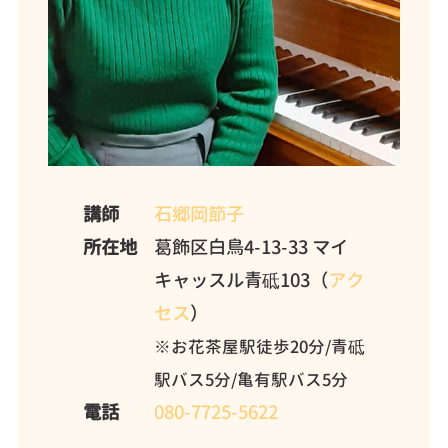
講師
石郷岡節子
所在地
葛飾区白鳥4-13-33 マイ
キャッスル青砥103（
アク
セス
）
※お花茶屋駅徒歩20分/青砥
駅バス5分/亀有駅バス5分
電話
080-7725-5622