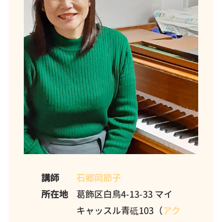
講師
石郷岡節子
所在地
葛飾区白鳥4-13-33 マイ
キャッスル青砥103（
アク